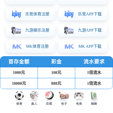
创立初心与品牌愿景
自创立之初，爱游戏平台就确立了“科技驱动体育创新”的发
展方向，融合赛事直播、数据分析与观赛互动体验，打造兼
具专业性与沉浸感的体育平台。 我们希望通过技术力量让
爱游戏平台等体育内容更便捷、更智能地触达全球用户。